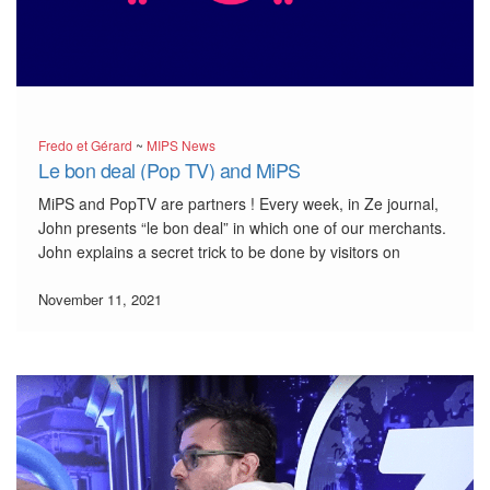
Fredo et Gérard
~
MIPS News
Le bon deal (Pop TV) and MiPS
MiPS and PopTV are partners ! Every week, in Ze journal,
John presents “le bon deal” in which one of our merchants.
John explains a secret trick to be done by visitors on
eshops.mu If the trick is correctly executed, the user will be
granted […]
November 11, 2021