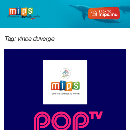
Fintech Insights in Mauritius
Tag:
vince duverge