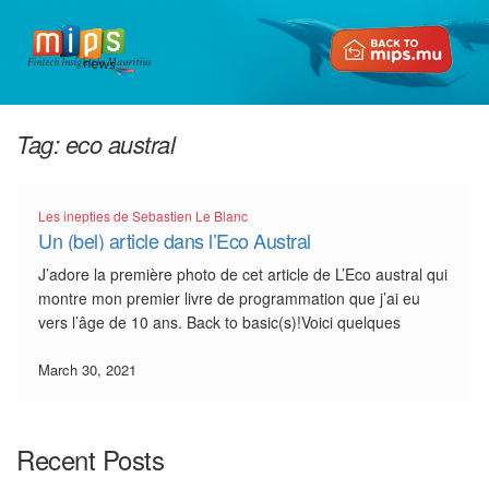
Fintech Insights in Mauritius
Tag:
eco austral
Les inepties de Sebastien Le Blanc
Un (bel) article dans l’Eco Austral
J’adore la première photo de cet article de L’Eco austral qui
montre mon premier livre de programmation que j’ai eu
vers l’âge de 10 ans. Back to basic(s)!Voici quelques
extraits qui m’ont obligé à enlever mes chaussures pour
cause d’enflement de chevilles:1️⃣”Sébastien Le Blanc est
March 30, 2021
l’un des entrepreneurs mauriciens les plus en […]
Recent Posts